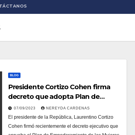
TÁCTANOS
s
BLOG
Presidente Cortizo Cohen firma
decreto que adopta Plan de
Empoderamiento de las Mujeres
07/09/2023
NEREYDA CARDENAS
Indígenas de Panamá
El presidente de la República, Laurentino Cortizo
Cohen firmó recientemente el decreto ejecutivo que