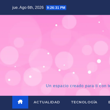
Saltar
jue. Ago 6th, 2026
9:26:32 PM
al
contenido
Un espacio creado para ti con t
ACTUALIDAD
TECNOLOGÍA