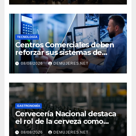
DE VIVIR EL CINE
TECNOLOGÍA
Centros Comerciales deben
reforzar sus sistemas de
seguridad ante el
08/08/2026
DEMUJERES.NET
incremento de visitantes por
el Décimo Tercer Mes
GASTRONOMÍA
Cervecería Nacional destaca
el rol de la cerveza como
motor de desarrollo
08/08/2026
DEMUJERES.NET