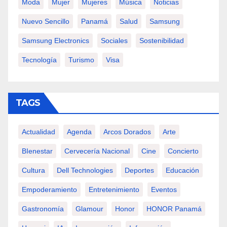
Moda
Mujer
Mujeres
Música
Noticias
Nuevo Sencillo
Panamá
Salud
Samsung
Samsung Electronics
Sociales
Sostenibilidad
Tecnología
Turismo
Visa
TAGS
Actualidad
Agenda
Arcos Dorados
Arte
BIenestar
Cervecería Nacional
Cine
Concierto
Cultura
Dell Technologies
Deportes
Educación
Empoderamiento
Entretenimiento
Eventos
Gastronomía
Glamour
Honor
HONOR Panamá