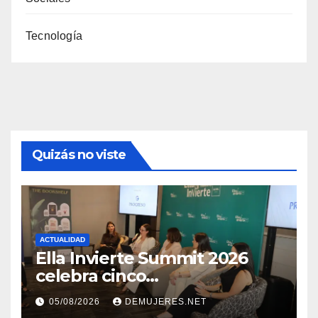
Tecnología
Quizás no viste
ACTUALIDAD
Ella Invierte Summit 2026
celebra cinco
añosimpulsando a las
05/08/2026
DEMUJERES.NET
mujeres a construir su