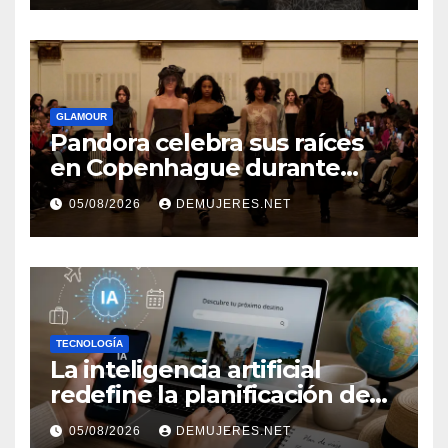
independencia financiera
GLAMOUR
Pandora celebra sus raíces
en Copenhague durante
Copenhagen Fashion Week a
05/08/2026
DEMUJERES.NET
través de alianzas creativas
TECNOLOGÍA
La inteligencia artificial
redefine la planificación de
viajes: Los huéspedes
05/08/2026
DEMUJERES.NET
centran sus decisiones y