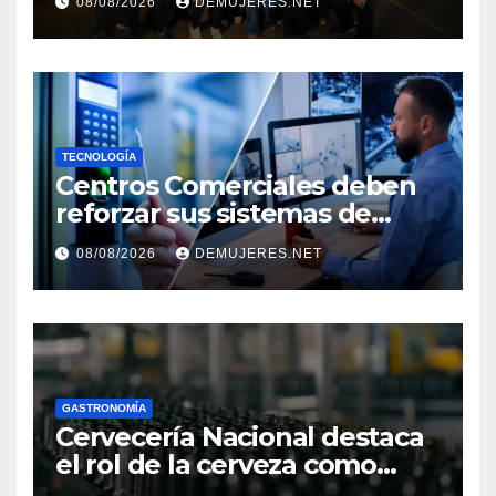
08/08/2026
DEMUJERES.NET
TRANSFORMAN LA FORMA
DE VIVIR EL CINE
TECNOLOGÍA
Centros Comerciales deben
reforzar sus sistemas de
seguridad ante el
08/08/2026
DEMUJERES.NET
incremento de visitantes por
el Décimo Tercer Mes
GASTRONOMÍA
Cervecería Nacional destaca
el rol de la cerveza como
motor de desarrollo