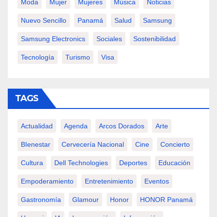
Moda
Mujer
Mujeres
Música
Noticias
Nuevo Sencillo
Panamá
Salud
Samsung
Samsung Electronics
Sociales
Sostenibilidad
Tecnología
Turismo
Visa
TAGS
Actualidad
Agenda
Arcos Dorados
Arte
BIenestar
Cervecería Nacional
Cine
Concierto
Cultura
Dell Technologies
Deportes
Educación
Empoderamiento
Entretenimiento
Eventos
Gastronomía
Glamour
Honor
HONOR Panamá