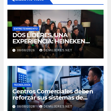
ENTRETENIMIENTO
DOS LÍDERES, UNA
EXPERIENCIA: HEINEKEN
PANAMÁ Y CINÉPOLIS
08/08/2026
DEMUJERES.NET
TRANSFORMAN LA FORMA
DE VIVIR EL CINE
TECNOLOGÍA
Centros Comerciales deben
reforzar sus sistemas de
seguridad ante el
08/08/2026
DEMUJERES.NET
incremento de visitantes por