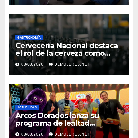
el Décimo Tercer Mes
GASTRONOMÍA
Cervecería Nacional destaca
el rol de la cerveza como
motor de desarrollo
08/08/2026
DEMUJERES.NET
económico y sostenibilidad
en Panamá
ACTUALIDAD
Arcos Dorados lanza su
programa de lealtad
‘MiMcDonald’s y reconoce a
08/08/2026
DEMUJERES.NET