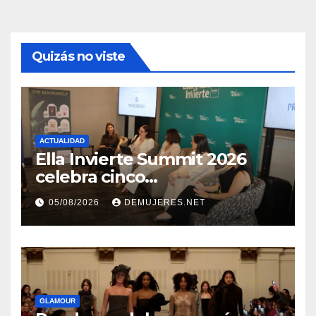
Quizás no viste
ACTUALIDAD
Ella Invierte Summit 2026
celebra cinco
añosimpulsando a las
05/08/2026
DEMUJERES.NET
mujeres a construir su
independencia financiera
GLAMOUR