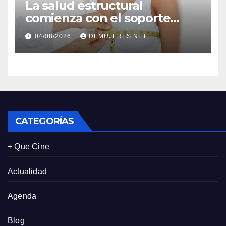
La salud estructural
comienza con el soporte
correcto: Caprice revela el
04/08/2026
DEMUJERES.NET
impacto de la lencería en la
salud física de las mujeres
CATEGORÍAS
+ Que Cine
Actualidad
Agenda
Blog