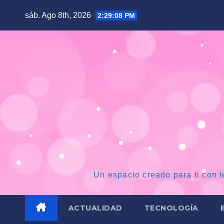
Saltar
sáb. Ago 8th, 2026
2:29:09 PM
al
contenido
Un espacio creado para ti con t
ACTUALIDAD
TECNOLOGÍA