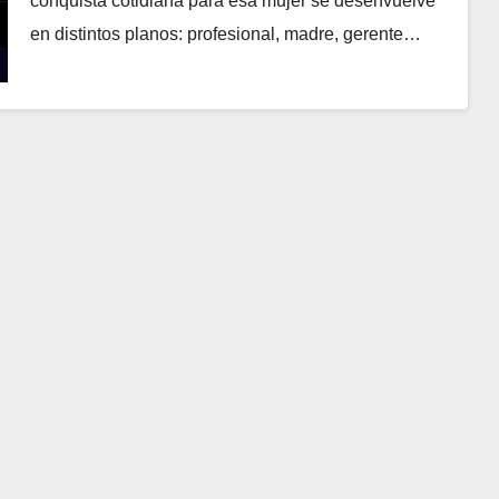
conquista cotidiana para esa mujer se desenvuelve
en distintos planos: profesional, madre, gerente…