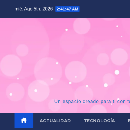
Saltar
mié. Ago 5th, 2026
2:41:48 AM
al
contenido
Un espacio creado para ti con t
ACTUALIDAD
TECNOLOGÍA