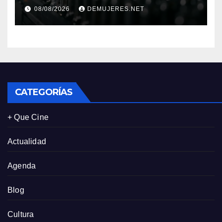
motor de desarrollo
08/08/2026
DEMUJERES.NET
económico y sostenibilidad
en Panamá
CATEGORÍAS
+ Que Cine
Actualidad
Agenda
Blog
Cultura