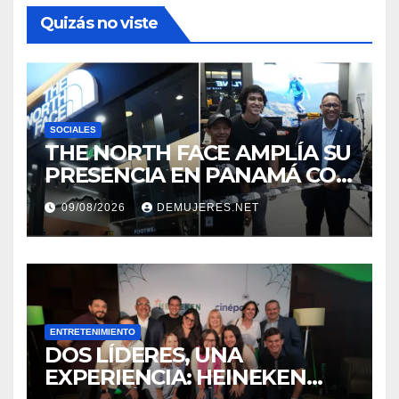
Quizás no viste
SOCIALES
THE NORTH FACE AMPLÍA SU
PRESENCIA EN PANAMÁ CON
LA APERTURA DE SU NUEVA
09/08/2026
DEMUJERES.NET
TIENDA EN MULTIPLAZA
PACIFIC
ENTRETENIMIENTO
DOS LÍDERES, UNA
EXPERIENCIA: HEINEKEN