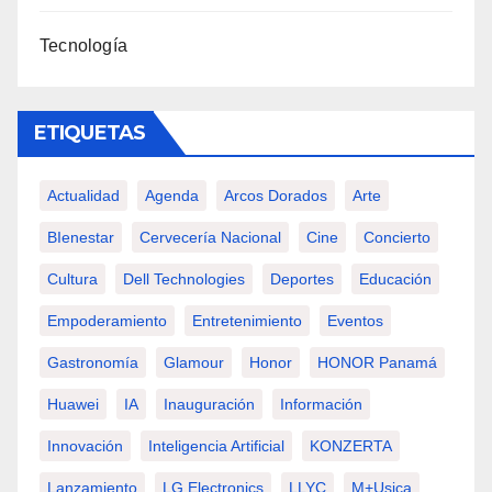
Tecnología
ETIQUETAS
Actualidad
Agenda
Arcos Dorados
Arte
BIenestar
Cervecería Nacional
Cine
Concierto
Cultura
Dell Technologies
Deportes
Educación
Empoderamiento
Entretenimiento
Eventos
Gastronomía
Glamour
Honor
HONOR Panamá
Huawei
IA
Inauguración
Información
Innovación
Inteligencia Artificial
KONZERTA
Lanzamiento
LG Electronics
LLYC
M+usica