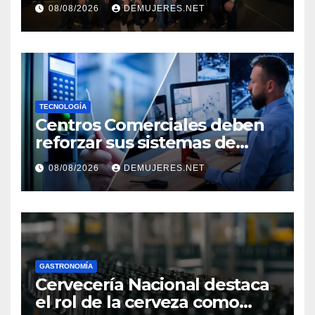
PANAMÁ Y CINÉPOLIS
08/08/2026
DEMUJERES.NET
TRANSFORMAN LA FORMA
DE VIVIR EL CINE
TECNOLOGÍA
Centros Comerciales deben
reforzar sus sistemas de
seguridad ante el
08/08/2026
DEMUJERES.NET
incremento de visitantes por
el Décimo Tercer Mes
GASTRONOMÍA
Cervecería Nacional destaca
el rol de la cerveza como