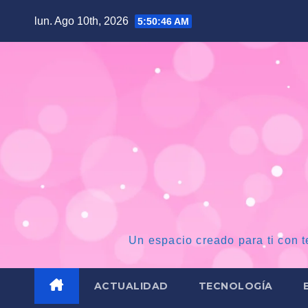
Saltar
lun. Ago 10th, 2026
5:50:47 AM
al
contenido
Un espacio creado para ti con t
ACTUALIDAD
TECNOLOGÍA