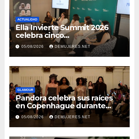
ACTUALIDAD
Ella Invierte Summit 2026
celebra cinco
añosimpulsando a las
05/08/2026
DEMUJERES.NET
mujeres a construir su
independencia financiera
GLAMOUR
Pandora celebra sus raíces
en Copenhague durante
Copenhagen Fashion Week a
05/08/2026
DEMUJERES.NET
través de alianzas creativas