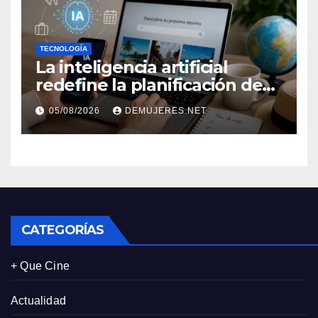
TECNOLOGÍA
La inteligencia artificial
redefine la planificación de
viajes: Los huéspedes
05/08/2026
DEMUJERES.NET
centran sus decisiones y
expectativas enfocándose en
experiencias auténticas y
personalizadas
CATEGORÍAS
+ Que Cine
Actualidad