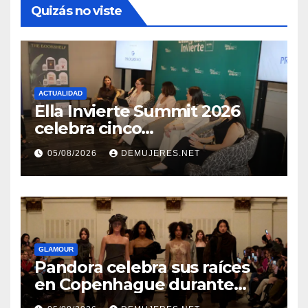
Quizás no viste
ACTUALIDAD
Ella Invierte Summit 2026
celebra cinco
añosimpulsando a las
05/08/2026
DEMUJERES.NET
mujeres a construir su
independencia financiera
GLAMOUR
Pandora celebra sus raíces
en Copenhague durante
Copenhagen Fashion Week a