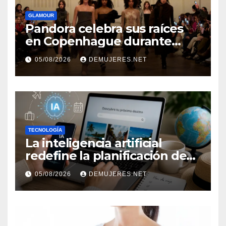
GLAMOUR
Pandora celebra sus raíces
en Copenhague durante
Copenhagen Fashion Week a
05/08/2026
DEMUJERES.NET
través de alianzas creativas
TECNOLOGÍA
La inteligencia artificial
redefine la planificación de
viajes: Los huéspedes
05/08/2026
DEMUJERES.NET
centran sus decisiones y
expectativas enfocándose en
experiencias auténticas y
personalizadas