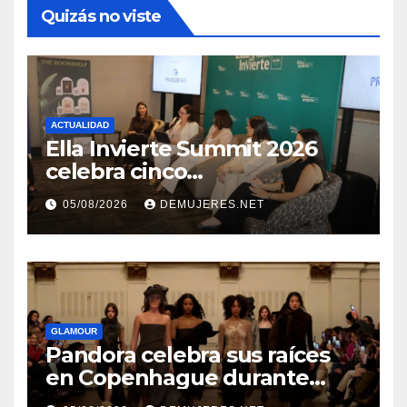
Quizás no viste
ACTUALIDAD
Ella Invierte Summit 2026
celebra cinco
añosimpulsando a las
05/08/2026
DEMUJERES.NET
mujeres a construir su
independencia financiera
GLAMOUR
Pandora celebra sus raíces
en Copenhague durante
Copenhagen Fashion Week a