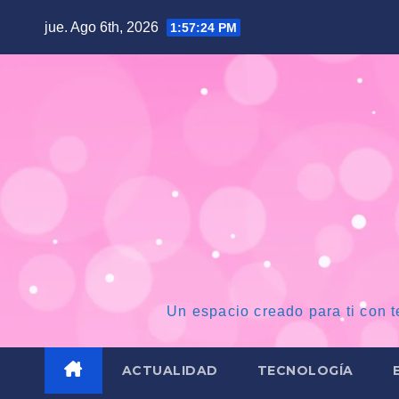
Saltar
jue. Ago 6th, 2026
1:57:25 PM
al
contenido
Un espacio creado para ti con t
ACTUALIDAD
TECNOLOGÍA