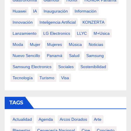
Gastronomía
Glamour
Honor
HONOR Panamá
Huawei
IA
Inauguración
Información
Innovación
Inteligencia Artificial
KONZERTA
Lanzamiento
LG Electronics
LLYC
M+usica
Moda
Mujer
Mujeres
Música
Noticias
Nuevo Sencillo
Panamá
Salud
Samsung
Samsung Electronics
Sociales
Sostenibilidad
Tecnología
Turismo
Visa
TAGS
Actualidad
Agenda
Arcos Dorados
Arte
BIenestar
Cervecería Nacional
Cine
Concierto