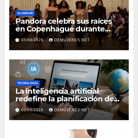
GLAMOUR
Pandora celebra sus raíces
en Copenhague durante
Copenhagen Fashion Week a
05/08/2026
DEMUJERES.NET
través de alianzas creativas
TECNOLOGÍA
La inteligencia artificial
redefine la planificación de
viajes: Los huéspedes
05/08/2026
DEMUJERES.NET
centran sus decisiones y
expectativas enfocándose en
experiencias auténticas y
personalizadas