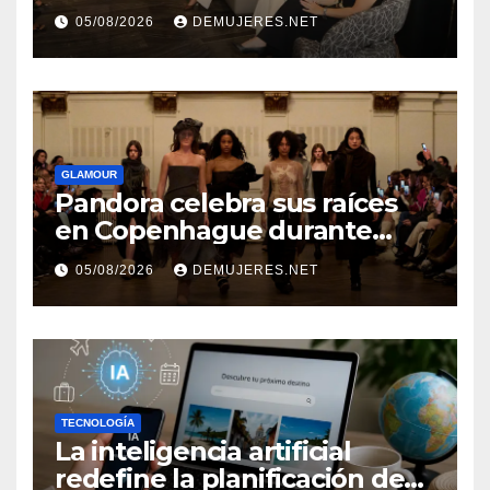
añosimpulsando a las
05/08/2026
DEMUJERES.NET
mujeres a construir su
independencia financiera
GLAMOUR
Pandora celebra sus raíces
en Copenhague durante
Copenhagen Fashion Week a
05/08/2026
DEMUJERES.NET
través de alianzas creativas
TECNOLOGÍA
La inteligencia artificial
redefine la planificación de