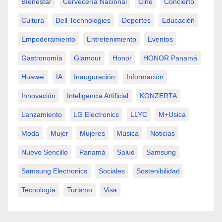
BIenestar
Cervecería Nacional
Cine
Concierto
Cultura
Dell Technologies
Deportes
Educación
Empoderamiento
Entretenimiento
Eventos
Gastronomía
Glamour
Honor
HONOR Panamá
Huawei
IA
Inauguración
Información
Innovación
Inteligencia Artificial
KONZERTA
Lanzamiento
LG Electronics
LLYC
M+usica
Moda
Mujer
Mujeres
Música
Noticias
Nuevo Sencillo
Panamá
Salud
Samsung
Samsung Electronics
Sociales
Sostenibilidad
Tecnología
Turismo
Visa