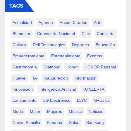
TAGS
Actualidad
Agenda
Arcos Dorados
Arte
BIenestar
Cervecería Nacional
Cine
Concierto
Cultura
Dell Technologies
Deportes
Educación
Empoderamiento
Entretenimiento
Eventos
Gastronomía
Glamour
Honor
HONOR Panamá
Huawei
IA
Inauguración
Información
Innovación
Inteligencia Artificial
KONZERTA
Lanzamiento
LG Electronics
LLYC
M+usica
Moda
Mujer
Mujeres
Música
Noticias
Nuevo Sencillo
Panamá
Salud
Samsung