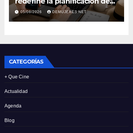
redefine la planificación de
viajes: Los huéspedes
05/08/2026
DEMUJERES.NET
centran sus decisiones y
expectativas enfocándose en
experiencias auténticas y
personalizadas
CATEGORÍAS
+ Que Cine
Actualidad
Agenda
Blog