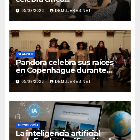
añosimpulsando a las
05/08/2026
DEMUJERES.NET
mujeres a construir su
independencia financiera
GLAMOUR
Pandora celebra sus raíces
en Copenhague durante
Copenhagen Fashion Week a
05/08/2026
DEMUJERES.NET
través de alianzas creativas
TECNOLOGÍA
La inteligencia artificial