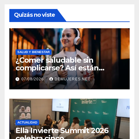
Quizás no viste
SALUD Y BIENESTAR
¿Comer saludable sin
complicarse? Así están
cambiando sus hábitos las
07/08/2026
DEMUJERES.NET
nuevas generaciones
ACTUALIDAD
Ella Invierte Summit 2026
celebra cinco