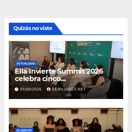
Quizás no viste
ACTUALIDAD
Ella Invierte Summit 2026
celebra cinco
añosimpulsando a las
05/08/2026
DEMUJERES.NET
mujeres a construir su
independencia financiera
GLAMOUR