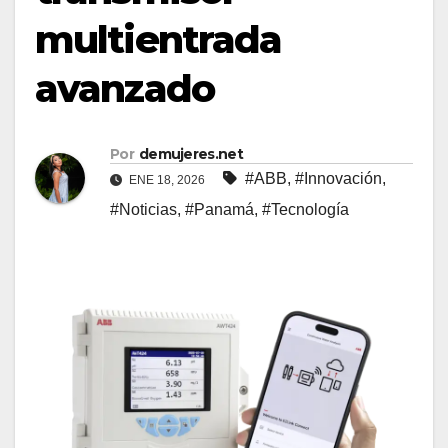
multientrada
avanzado
Por
demujeres.net
#ABB
,
#Innovación
,
ENE 18, 2026
#Noticias
,
#Panamá
,
#Tecnología