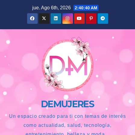
Saltar
jue. Ago 6th, 2026
2:40:41 AM
al
contenido
DEMUJERES
Un espacio creado para ti con temas de interés
como actualidad, salud, tecnología,
entretenimiento, belleza y moda...