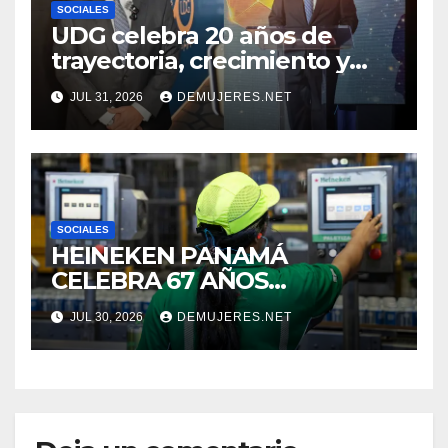
SOCIALES
UDG celebra 20 años de
trayectoria, crecimiento y
compromiso con Panamá
JUL 31, 2026
DEMUJERES.NET
SOCIALES
HEINEKEN PANAMÁ
CELEBRA 67 AÑOS
IMPULSANDO EL
JUL 30, 2026
DEMUJERES.NET
CRECIMIENTO DE LA
INDUSTRIA CERVECERA Y
FORTALECIENDO MARCAS
ICÓNICAS PANAMEÑAS