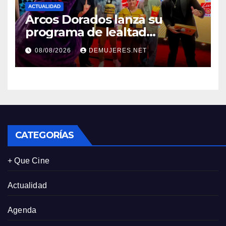
ACTUALIDAD
Arcos Dorados lanza su
programa de lealtad
‘MiMcDonald’s y reconoce a
08/08/2026
DEMUJERES.NET
tres de sus clientes más
leales de Panamá
CATEGORÍAS
+ Que Cine
Actualidad
Agenda