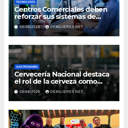
TECNOLOGÍA
Centros Comerciales deben
reforzar sus sistemas de
seguridad ante el
08/08/2026
DEMUJERES.NET
incremento de visitantes por
el Décimo Tercer Mes
GASTRONOMÍA
Cervecería Nacional destaca
el rol de la cerveza como
motor de desarrollo
08/08/2026
DEMUJERES.NET
económico y sostenibilidad
en Panamá