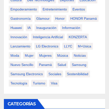
Cultura
Dell Technologies
Deportes
Educación
Empoderamiento
Entretenimiento
Eventos
Gastronomía
Glamour
Honor
HONOR Panamá
Huawei
IA
Inauguración
Información
Innovación
Inteligencia Artificial
KONZERTA
Lanzamiento
LG Electronics
LLYC
M+usica
Moda
Mujer
Mujeres
Música
Noticias
Nuevo Sencillo
Panamá
Salud
Samsung
Samsung Electronics
Sociales
Sostenibilidad
Tecnología
Turismo
Visa
CATEGORÍAS