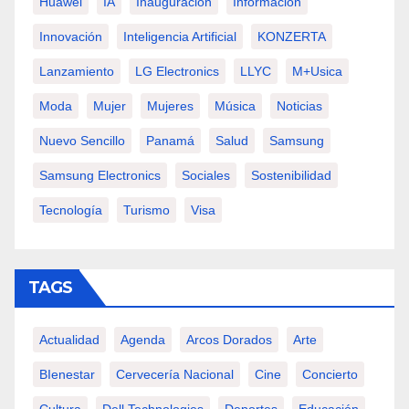
Huawei
IA
Inauguración
Información
Innovación
Inteligencia Artificial
KONZERTA
Lanzamiento
LG Electronics
LLYC
M+usica
Moda
Mujer
Mujeres
Música
Noticias
Nuevo Sencillo
Panamá
Salud
Samsung
Samsung Electronics
Sociales
Sostenibilidad
Tecnología
Turismo
Visa
TAGS
Actualidad
Agenda
Arcos Dorados
Arte
BIenestar
Cervecería Nacional
Cine
Concierto