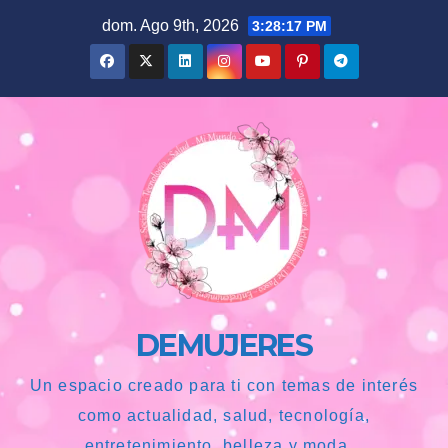
Saltar
dom. Ago 9th, 2026
3:28:18 PM
al
contenido
DEMUJERES
Un espacio creado para ti con temas de interés
como actualidad, salud, tecnología,
entretenimiento, belleza y moda...