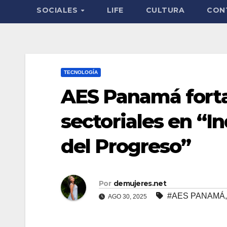
SOCIALES
LIFE
CULTURA
CON
TECNOLOGÍA
AES Panamá forta
sectoriales en “In
del Progreso”
Por
demujeres.net
#AES PANAMÁ
AGO 30, 2025