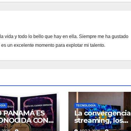
a vida y todo lo bello que hay en ella. Siempre me ha gustado
e es un excelente momento para explotar mi talento.
GÍA
TECNOLOGÍA
O PANAMÁ ES
La convergencia
ONOCIDA CON
streaming, los
S GALARDONES
videojuegos y el
, 2026
AGO 3, 2026