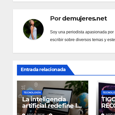
Por
demujeres.net
Soy una periodista apasionada por l
escribir sobre diversos temas y est
Entrada relacionada
TECNOLOGÍA
TECNOLO
La inteligencia
TIG
artificial redefine la
REC
planificación de
TRE
AGO 5, 2026
AGO 4