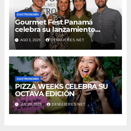
GASTRONOMÍA
Gourmet Fest Panamá
celebra su lanzamiento
oficial y da inicio a su primera
AGO 3, 2026
DEMUJERES.NET
edición
GASTRONOMÍA
PIZZA WEEKS CELEBRA SU
OCTAVA EDICIÓN
JUL 30, 2026
DEMUJERES.NET