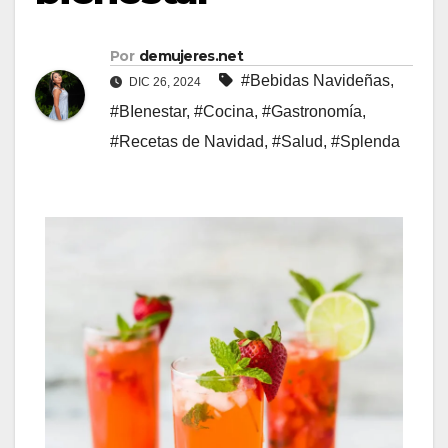
Por
demujeres.net
#Bebidas Navideñas
,
DIC 26, 2024
#BIenestar
,
#Cocina
,
#Gastronomía
,
#Recetas de Navidad
,
#Salud
,
#Splenda