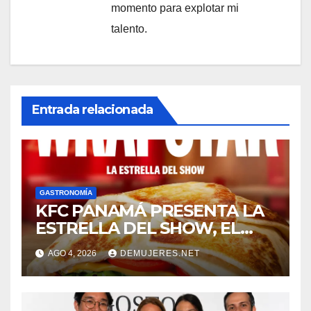
momento para explotar mi
talento.
Entrada relacionada
GASTRONOMÍA
KFC PANAMÁ PRESENTA LA
ESTRELLA DEL SHOW, EL
NUEVO WRAPSTAR QUE
AGO 4, 2026
DEMUJERES.NET
LLEVA EL CRUNCH DEL
CORONEL A OTRO NIVEL