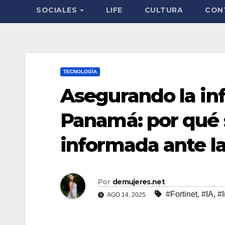
SOCIALES
LIFE
CULTURA
CON
TECNOLOGÍA
Asegurando la inf
Panamá: por qué 
informada ante l
Por
demujeres.net
#Fortinet
,
#IA
,
#
AGO 14, 2025