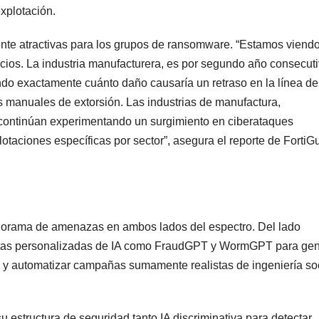
explotación.
mente atractivas para los grupos de ransomware. “Estamos viend
cios. La industria manufacturera, es por segundo año consecuti
ndo exactamente cuánto daño causaría un retraso en la línea de
 manuales de extorsión. Las industrias de manufactura,
s continúan experimentando un surgimiento en ciberataques
taciones específicas por sector”, asegura el reporte de FortiG
 panorama de amenazas en ambos lados del espectro. Del lado
ientas personalizadas de IA como FraudGPT y WormGPT para gen
e y automatizar campañas sumamente realistas de ingeniería soc
su estructura de seguridad tanto IA discriminativa para detectar