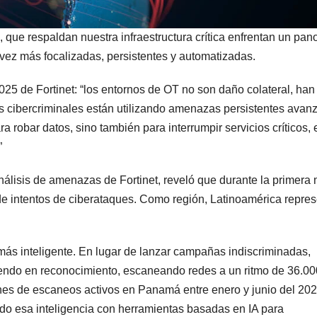
, que respaldan nuestra infraestructura crítica enfrentan un pa
vez más focalizadas, persistentes y automatizadas.
5 de Fortinet: “los entornos de OT no son daño colateral, han
os cibercriminales están utilizando amenazas persistentes avan
ra robar datos, sino también para interrumpir servicios críticos, 
”
 análisis de amenazas de Fortinet, reveló que durante la primera 
de intentos de ciberataques. Como región, Latinoamérica repre
más inteligente. En lugar de lanzar campañas indiscriminadas,
iendo en reconocimiento, escaneando redes a un ritmo de 36.00
ones de escaneos activos en Panamá entre enero y junio del 202
ando esa inteligencia con herramientas basadas en IA para