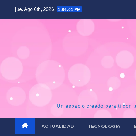
Saltar
jue. Ago 6th, 2026
1:06:02 PM
al
contenido
Un espacio creado para ti con t
ACTUALIDAD
TECNOLOGÍA