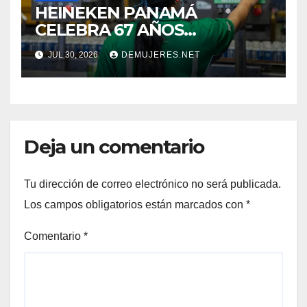
HEINEKEN PANAMÁ
CELEBRA 67 AÑOS
IMPULSANDO EL
JUL 30, 2026
DEMUJERES.NET
CRECIMIENTO DE LA
INDUSTRIA CERVECERA Y
FORTALECIENDO MARCAS
ICÓNICAS PANAMEÑAS
Deja un comentario
Tu dirección de correo electrónico no será publicada.
Los campos obligatorios están marcados con
*
Comentario
*