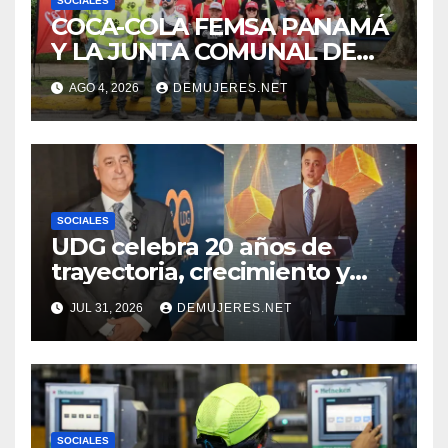
SOCIALES
COCA-COLA FEMSA PANAMÁ
Y LA JUNTA COMUNAL DE
BETANIA IMPULSAN
AGO 4, 2026
DEMUJERES.NET
JORNADA DE LIMPIEZA
PARA FORTALECER EL
CUIDADO DE LOS ESPACIOS
COMUNITARIOS
SOCIALES
UDG celebra 20 años de
trayectoria, crecimiento y
compromiso con Panamá
JUL 31, 2026
DEMUJERES.NET
SOCIALES