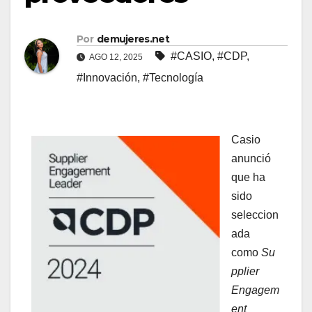
Por
demujeres.net
#CASIO
,
#CDP
,
AGO 12, 2025
#Innovación
,
#Tecnología
Casio
anunció
que ha
sido
seleccion
ada
como
Su
pplier
Engagem
ent