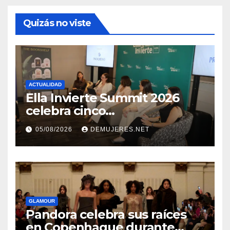
Quizás no viste
ACTUALIDAD
Ella Invierte Summit 2026
celebra cinco
añosimpulsando a las
05/08/2026
DEMUJERES.NET
mujeres a construir su
independencia financiera
GLAMOUR
Pandora celebra sus raíces
en Copenhague durante