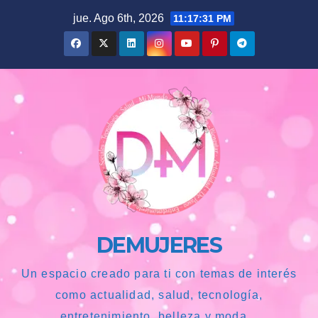
Saltar
jue. Ago 6th, 2026
11:17:32 PM
al
contenido
DEMUJERES
Un espacio creado para ti con temas de interés
como actualidad, salud, tecnología,
entretenimiento, belleza y moda...