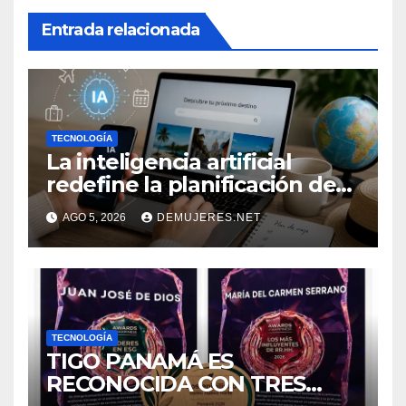
Entrada relacionada
TECNOLOGÍA
La inteligencia artificial
redefine la planificación de
viajes: Los huéspedes
AGO 5, 2026
DEMUJERES.NET
centran sus decisiones y
expectativas enfocándose en
experiencias auténticas y
personalizadas
TECNOLOGÍA
TIGO PANAMÁ ES
RECONOCIDA CON TRES