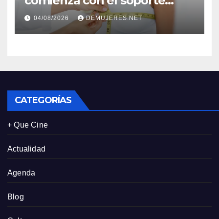
comienza con el soporte
correcto: Caprice revela el
04/08/2026
DEMUJERES.NET
impacto de la lencería en la
salud física de las mujeres
CATEGORÍAS
+ Que Cine
Actualidad
Agenda
Blog