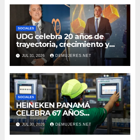
CUIDADO DE LOS ESPACIOS
COMUNITARIOS
SOCIALES
UDG celebra 20 años de
trayectoria, crecimiento y
compromiso con Panamá
JUL 31, 2026
DEMUJERES.NET
SOCIALES
HEINEKEN PANAMÁ
CELEBRA 67 AÑOS
IMPULSANDO EL
JUL 30, 2026
DEMUJERES.NET
CRECIMIENTO DE LA
INDUSTRIA CERVECERA Y