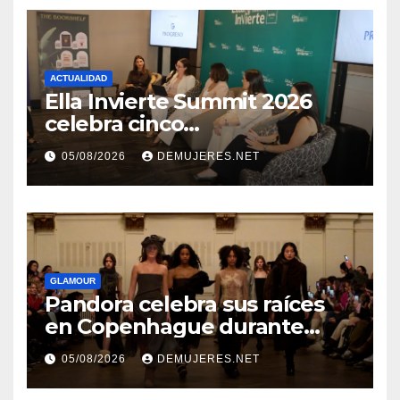
ACTUALIDAD
Ella Invierte Summit 2026
celebra cinco
añosimpulsando a las
05/08/2026
DEMUJERES.NET
mujeres a construir su
independencia financiera
GLAMOUR
Pandora celebra sus raíces
en Copenhague durante
Copenhagen Fashion Week a
05/08/2026
DEMUJERES.NET
través de alianzas creativas