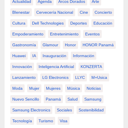
Actualidad
Agenda
Arcos Dorados
Arte
BIenestar
Cervecería Nacional
Cine
Concierto
Cultura
Dell Technologies
Deportes
Educación
Empoderamiento
Entretenimiento
Eventos
Gastronomía
Glamour
Honor
HONOR Panamá
Huawei
IA
Inauguración
Información
Innovación
Inteligencia Artificial
KONZERTA
Lanzamiento
LG Electronics
LLYC
M+usica
Moda
Mujer
Mujeres
Música
Noticias
Nuevo Sencillo
Panamá
Salud
Samsung
Samsung Electronics
Sociales
Sostenibilidad
Tecnología
Turismo
Visa