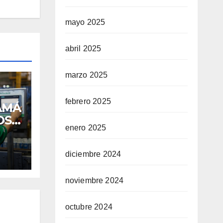
mayo 2025
abril 2025
marzo 2025
febrero 2025
AMÁ
OS
enero 2025
L
E
diciembre 2024
O
noviembre 2024
AS
octubre 2024