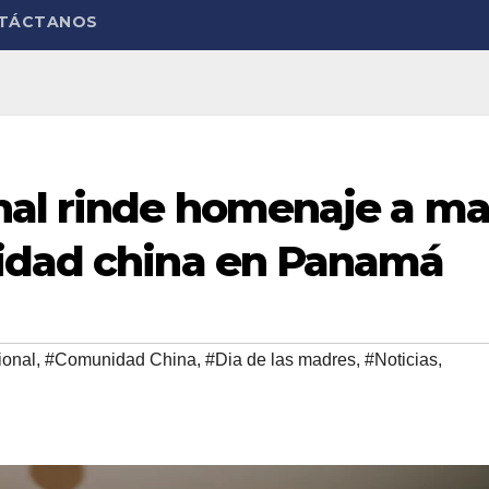
TÁCTANOS
nal rinde homenaje a m
idad china en Panamá
ional
,
#Comunidad China
,
#Dia de las madres
,
#Noticias
,