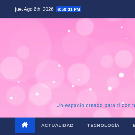
Saltar
jue. Ago 6th, 2026
6:50:33 PM
al
contenido
Un espacio creado para ti con t
ACTUALIDAD
TECNOLOGÍA