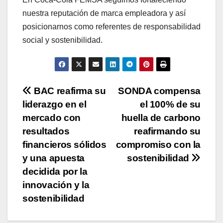
nuestra reputación de marca empleadora y así
posicionarnos como referentes de responsabilidad
social y sostenibilidad.
Navegación
BAC reafirma su
SONDA compensa
liderazgo en el
el 100% de su
de
mercado con
huella de carbono
entradas
resultados
reafirmando su
financieros sólidos
compromiso con la
y una apuesta
sostenibilidad
decidida por la
innovación y la
sostenibilidad