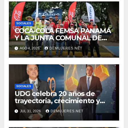
SOCIALES
COCA-COLA FEMSA PANAMÁ
Y LA JUNTA COMUNAL DE
BETANIA IMPULSAN
AGO 4, 2026
DEMUJERES.NET
JORNADA DE LIMPIEZA
PARA FORTALECER EL
CUIDADO DE LOS ESPACIOS
COMUNITARIOS
SOCIALES
UDG celebra 20 años de
trayectoria, crecimiento y
compromiso con Panamá
JUL 31, 2026
DEMUJERES.NET