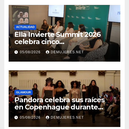
ACTUALIDAD
Ella Invierte Summit 2026
celebra cinco
añosimpulsando a las
05/08/2026
DEMUJERES.NET
mujeres a construir su
independencia financiera
GLAMOUR
Pandora celebra sus raíces
en Copenhague durante
Copenhagen Fashion Week a
05/08/2026
DEMUJERES.NET
través de alianzas creativas