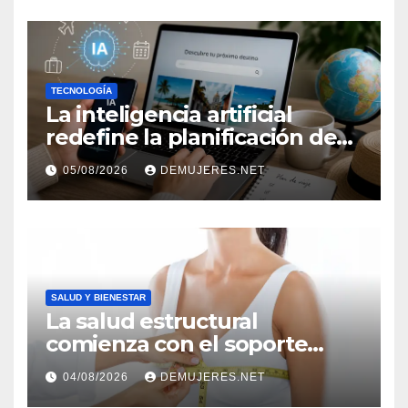
TECNOLOGÍA
La inteligencia artificial
redefine la planificación de
viajes: Los huéspedes
05/08/2026
DEMUJERES.NET
centran sus decisiones y
expectativas enfocándose en
experiencias auténticas y
personalizadas
SALUD Y BIENESTAR
La salud estructural
comienza con el soporte
correcto: Caprice revela el
04/08/2026
DEMUJERES.NET
impacto de la lencería en la