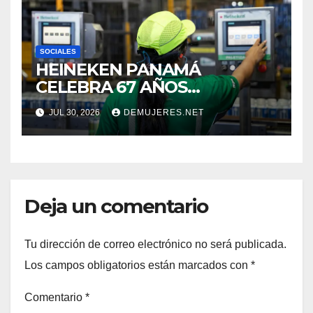
SOCIALES
HEINEKEN PANAMÁ
CELEBRA 67 AÑOS
IMPULSANDO EL
JUL 30, 2026
DEMUJERES.NET
CRECIMIENTO DE LA
INDUSTRIA CERVECERA Y
FORTALECIENDO MARCAS
ICÓNICAS PANAMEÑAS
Deja un comentario
Tu dirección de correo electrónico no será publicada.
Los campos obligatorios están marcados con
*
Comentario
*