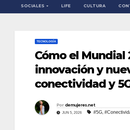
SOCIALES
LIFE
CULTURA
CON
TECNOLOGÍA
Cómo el Mundial 
innovación y nue
conectividad y 5
Por
demujeres.net
#5G
,
#Conectivid
JUN 5, 2026