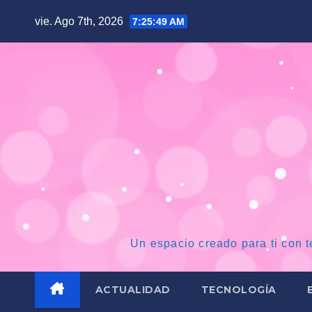
Saltar
vie. Ago 7th, 2026
7:25:50 AM
al
contenido
Un espacio creado para ti con t
ACTUALIDAD
TECNOLOGÍA