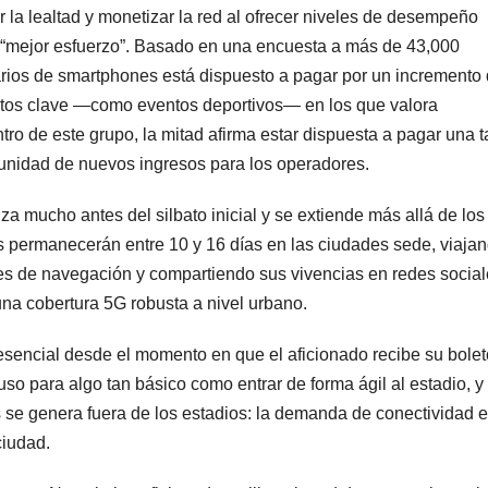
la lealtad y monetizar la red al ofrecer niveles de desempeño
e “mejor esfuerzo”. Basado en una encuesta a más de 43,000
uarios de smartphones está dispuesto a pagar por un incremento
ntos clave —como eventos deportivos— en los que valora
ro de este grupo, la mitad afirma estar dispuesta a pagar una ta
tunidad de nuevos ingresos para los operadores.
a mucho antes del silbato inicial y se extiende más allá de los
cos permanecerán entre 10 y 16 días en las ciudades sede, viaja
ones de navegación y compartiendo sus vivencias en redes social
na cobertura 5G robusta a nivel urbano.
 esencial desde el momento en que el aficionado recibe su bole
luso para algo tan básico como entrar de forma ágil al estadio, y
s se genera fuera de los estadios: la demanda de conectividad e
ciudad.