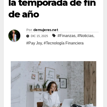
la temporada de fin
de año
Por
demujeres.net
#Finanzas
,
#Noticias
,
DIC 15, 2025
#Pay Joy
,
#Tecnología Financiera