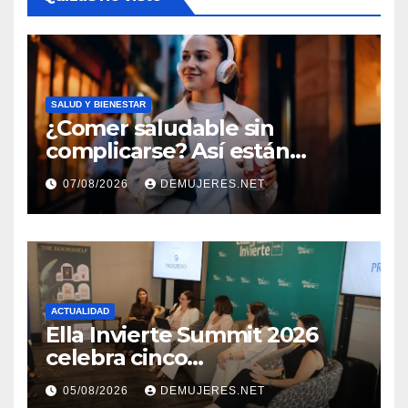
SALUD Y BIENESTAR
¿Comer saludable sin
complicarse? Así están
cambiando sus hábitos las
07/08/2026
DEMUJERES.NET
nuevas generaciones
ACTUALIDAD
Ella Invierte Summit 2026
celebra cinco
añosimpulsando a las
05/08/2026
DEMUJERES.NET
mujeres a construir su