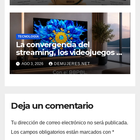
NUEVO NORTE 2026” DE LA
REVISTA VIDA Y ÉXITO
EVENTO
TECNOLOGÍA
La convergencia del
streaming, los videojuegos y
el deporte impulsa una
AGO 3, 2026
DEMUJERES.NET
nueva era de televisores
Deja un comentario
Tu dirección de correo electrónico no será publicada.
Los campos obligatorios están marcados con
*