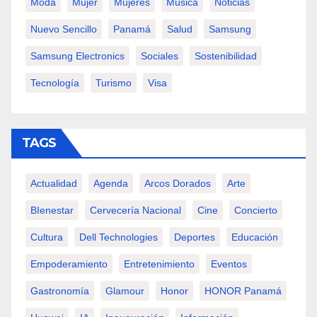
Moda
Mujer
Mujeres
Música
Noticias
Nuevo Sencillo
Panamá
Salud
Samsung
Samsung Electronics
Sociales
Sostenibilidad
Tecnología
Turismo
Visa
TAGS
Actualidad
Agenda
Arcos Dorados
Arte
BIenestar
Cervecería Nacional
Cine
Concierto
Cultura
Dell Technologies
Deportes
Educación
Empoderamiento
Entretenimiento
Eventos
Gastronomía
Glamour
Honor
HONOR Panamá