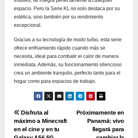
visibles, se integra perfectamente a cualquier
espacio. Pero la Serie KL no solo destaca por su
estética, sino también por su rendimiento
excepcional.
Gracias a su tecnología de modo turbo, esta serie
ofrece enfriamiento rápido cuando más se
necesita, ideal para combatir el calor de manera
inmediata. Además, su funcionamiento silencioso
crea un ambiente tranquilo, perfecto tanto para el
hogar como para espacios de trabajo.
Navegación
Disfruta al
Próximamente en
máximo a Minecraft
Panamá: vivo
de
en el cine y en tu
llegará para
Galaxy A56 5G
cambiar la