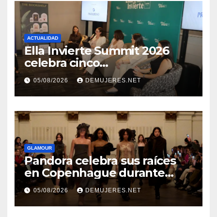
ACTUALIDAD
Ella Invierte Summit 2026
celebra cinco
añosimpulsando a las
05/08/2026
DEMUJERES.NET
mujeres a construir su
independencia financiera
GLAMOUR
Pandora celebra sus raíces
en Copenhague durante
Copenhagen Fashion Week a
05/08/2026
DEMUJERES.NET
través de alianzas creativas