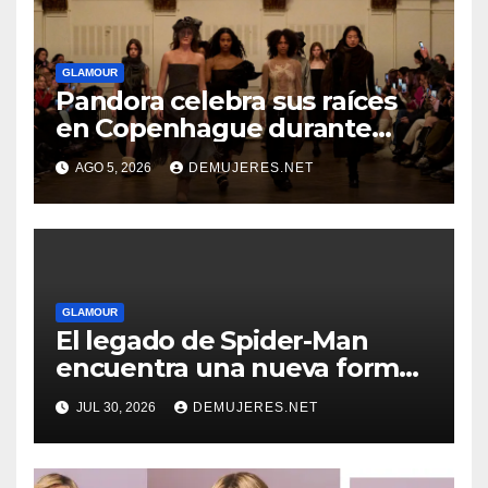
GLAMOUR
Pandora celebra sus raíces
en Copenhague durante
Copenhagen Fashion Week a
AGO 5, 2026
DEMUJERES.NET
través de alianzas creativas
GLAMOUR
El legado de Spider-Man
encuentra una nueva forma
de brillar con Pandora
JUL 30, 2026
DEMUJERES.NET