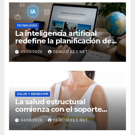
TECNOLOGÍA
La inteligencia artificial
redefine la planificación de
viajes: Los huéspedes
05/08/2026
DEMUJERES.NET
centran sus decisiones y
expectativas enfocándose en
experiencias auténticas y
personalizadas
SALUD Y BIENESTAR
La salud estructural
comienza con el soporte
correcto: Caprice revela el
04/08/2026
DEMUJERES.NET
impacto de la lencería en la
salud física de las mujeres