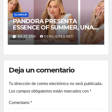
GLAMOUR
PANDORA PRESENTA
ESSENCE OF SUMMER, UNA
CELEBRACIÓN DE LA
JUL 27, 2026
DEMUJERES.NET
TRANSFORMACIÓN Y LA
BELLEZA NATURAL
PROTAGONIZADA POR TINI
Deja un comentario
Tu dirección de correo electrónico no será publicada.
Los campos obligatorios están marcados con
*
Comentario
*