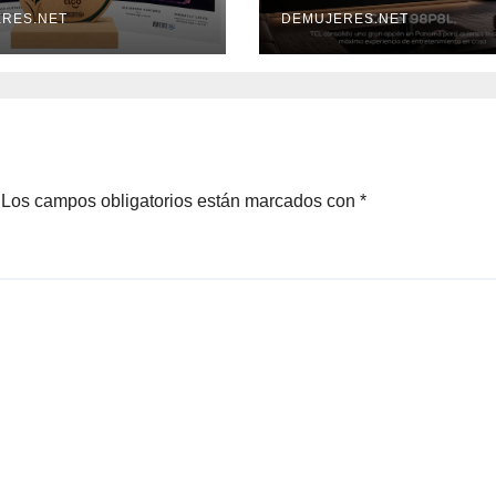
STENIBILIDAD
RES.NET
una nueva era d
DEMUJERES.NET
O NUEVO
televisores
TE 2026” DE LA
STA VIDA Y
TO EVENTO
Los campos obligatorios están marcados con
*