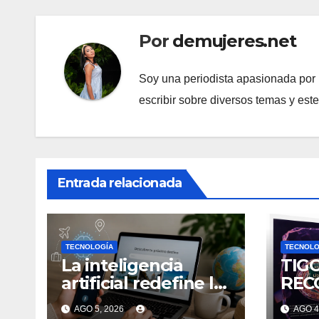
Por
demujeres.net
Soy una periodista apasionada por l
escribir sobre diversos temas y est
Entrada relacionada
TECNOLOGÍA
TECNOLO
La inteligencia
TIG
artificial redefine la
REC
planificación de
TRE
AGO 5, 2026
AGO 4
viajes: Los
EN 