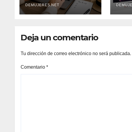
huéspedes centran
DEMUJERES.NET
“SO
DEMUJE
sus decisiones y
COM
expectativas
NOR
enfocándose en
REVI
Deja un comentario
experiencias
ÉXI
auténticas y
personalizadas
Tu dirección de correo electrónico no será publicada.
Comentario
*