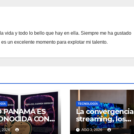
a vida y todo lo bello que hay en ella. Siempre me ha gustado
e es un excelente momento para explotar mi talento.
GÍA
TECNOLOGÍA
O PANAMÁ ES
La convergencia
ONOCIDA CON
streaming, los
S GALARDONES
videojuegos y el
, 2026
AGO 3, 2026
EL FORO
deporte impuls