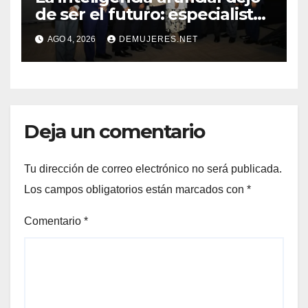
de ser el futuro: especialistas
mostraron su impacto en la
AGO 4, 2026
DEMUJERES.NET
práctica médica y la atención
del cáncer
Deja un comentario
Tu dirección de correo electrónico no será publicada.
Los campos obligatorios están marcados con
*
Comentario
*