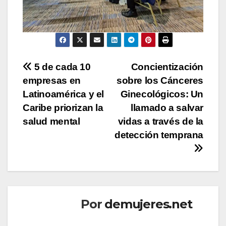
Navegación
5 de cada 10
Concientización
empresas en
sobre los Cánceres
de
Latinoamérica y el
Ginecológicos: Un
entradas
Caribe priorizan la
llamado a salvar
salud mental
vidas a través de la
detección temprana
Por
demujeres.net