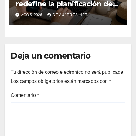
redefine la planificación de
viajes: Los huéspedes
AGO 5, 2026
DEMUJERES.NET
centran sus decisiones y
expectativas enfocándose en
experiencias auténticas y
personalizadas
Deja un comentario
Tu dirección de correo electrónico no será publicada.
Los campos obligatorios están marcados con
*
Comentario
*