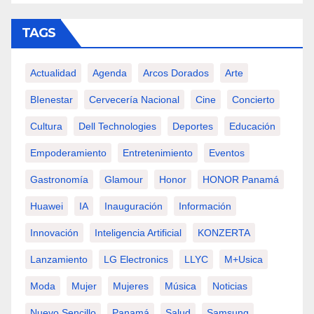
TAGS
Actualidad
Agenda
Arcos Dorados
Arte
BIenestar
Cervecería Nacional
Cine
Concierto
Cultura
Dell Technologies
Deportes
Educación
Empoderamiento
Entretenimiento
Eventos
Gastronomía
Glamour
Honor
HONOR Panamá
Huawei
IA
Inauguración
Información
Innovación
Inteligencia Artificial
KONZERTA
Lanzamiento
LG Electronics
LLYC
M+usica
Moda
Mujer
Mujeres
Música
Noticias
Nuevo Sencillo
Panamá
Salud
Samsung