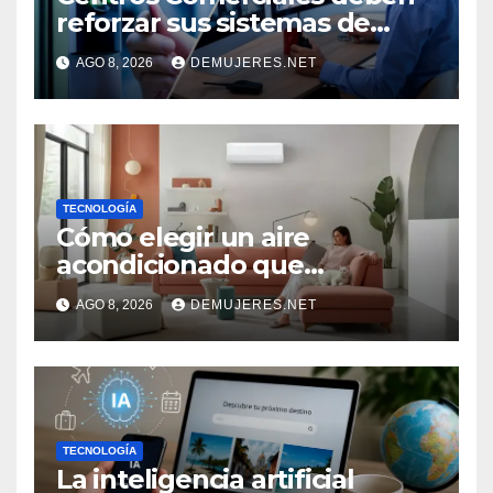
reforzar sus sistemas de
seguridad ante el
AGO 8, 2026
DEMUJERES.NET
incremento de visitantes por
el Décimo Tercer Mes
TECNOLOGÍA
Cómo elegir un aire
acondicionado que
mantenga tu hogar fresco
AGO 8, 2026
DEMUJERES.NET
sin aumentar el consumo de
energía
TECNOLOGÍA
La inteligencia artificial