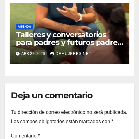
especialidad panameño
AGENDA
Talleres y conversatorios
para padres y futuros padres
en AltaPlaza Mall
ABR 27, 2026
DEMUJERES.NET
Deja un comentario
Tu dirección de correo electrónico no será publicada.
Los campos obligatorios están marcados con
*
Comentario
*