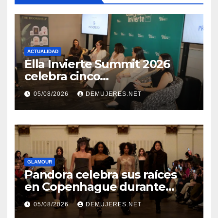
ACTUALIDAD
Ella Invierte Summit 2026
celebra cinco
añosimpulsando a las
05/08/2026
DEMUJERES.NET
mujeres a construir su
independencia financiera
GLAMOUR
Pandora celebra sus raíces
en Copenhague durante
Copenhagen Fashion Week a
05/08/2026
DEMUJERES.NET
través de alianzas creativas