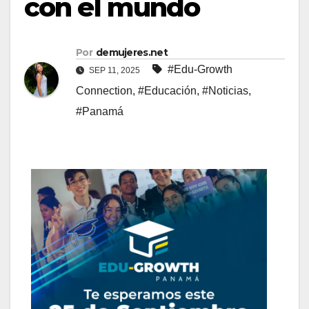
con el mundo
Por
demujeres.net
#Edu-Growth
SEP 11, 2025
Connection
,
#Educación
,
#Noticias
,
#Panamá