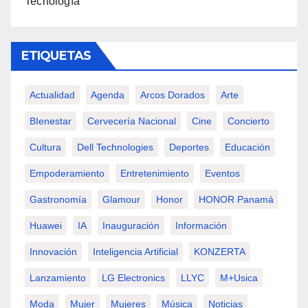
Tecnología
ETIQUETAS
Actualidad
Agenda
Arcos Dorados
Arte
BIenestar
Cervecería Nacional
Cine
Concierto
Cultura
Dell Technologies
Deportes
Educación
Empoderamiento
Entretenimiento
Eventos
Gastronomía
Glamour
Honor
HONOR Panamá
Huawei
IA
Inauguración
Información
Innovación
Inteligencia Artificial
KONZERTA
Lanzamiento
LG Electronics
LLYC
M+usica
Moda
Mujer
Mujeres
Música
Noticias