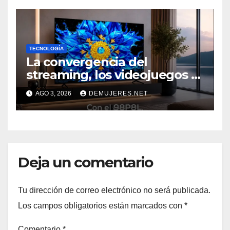
NUEVO NORTE 2026” DE LA
REVISTA VIDA Y ÉXITO
EVENTO
TECNOLOGÍA
La convergencia del
streaming, los videojuegos y
el deporte impulsa una
AGO 3, 2026
DEMUJERES.NET
nueva era de televisores
Deja un comentario
Tu dirección de correo electrónico no será publicada.
Los campos obligatorios están marcados con
*
Comentario
*