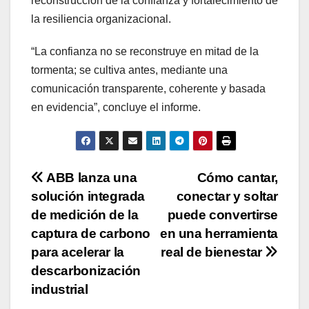
reconstrucción de la confianza y fortalecimiento de
la resiliencia organizacional.
“La confianza no se reconstruye en mitad de la
tormenta; se cultiva antes, mediante una
comunicación transparente, coherente y basada
en evidencia”, concluye el informe.
Navegación
ABB lanza una
Cómo cantar,
solución integrada
conectar y soltar
de
de medición de la
puede convertirse
entradas
captura de carbono
en una herramienta
para acelerar la
real de bienestar
descarbonización
industrial