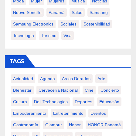
Moda
Mujer
Mujeres
Música
Noticias
Nuevo Sencillo
Panamá
Salud
Samsung
Samsung Electronics
Sociales
Sostenibilidad
Tecnología
Turismo
Visa
TAGS
Actualidad
Agenda
Arcos Dorados
Arte
BIenestar
Cervecería Nacional
Cine
Concierto
Cultura
Dell Technologies
Deportes
Educación
Empoderamiento
Entretenimiento
Eventos
Gastronomía
Glamour
Honor
HONOR Panamá