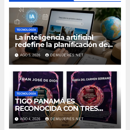
TECNOLOGÍA
La inteligencia artificial
redefine la planificación de
viajes: Los huéspedes
AGO 5, 2026
DEMUJERES.NET
centran sus decisiones y
expectativas enfocándose en
experiencias auténticas y
personalizadas
TECNOLOGÍA
TIGO PANAMÁ ES
RECONOCIDA CON TRES
GALARDONES EN EL FORO
AGO 4, 2026
DEMUJERES.NET
“SOSTENIBILIDAD COMO