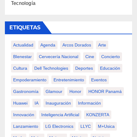
Tecnología
ETIQUETAS
Actualidad
Agenda
Arcos Dorados
Arte
BIenestar
Cervecería Nacional
Cine
Concierto
Cultura
Dell Technologies
Deportes
Educación
Empoderamiento
Entretenimiento
Eventos
Gastronomía
Glamour
Honor
HONOR Panamá
Huawei
IA
Inauguración
Información
Innovación
Inteligencia Artificial
KONZERTA
Lanzamiento
LG Electronics
LLYC
M+usica