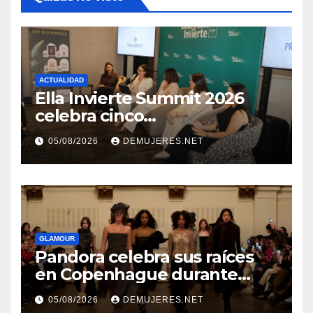
ACTUALIDAD
Ella Invierte Summit 2026
celebra cinco
añosimpulsando a las
05/08/2026
DEMUJERES.NET
mujeres a construir su
independencia financiera
GLAMOUR
Pandora celebra sus raíces
en Copenhague durante
Copenhagen Fashion Week a
05/08/2026
DEMUJERES.NET
través de alianzas creativas