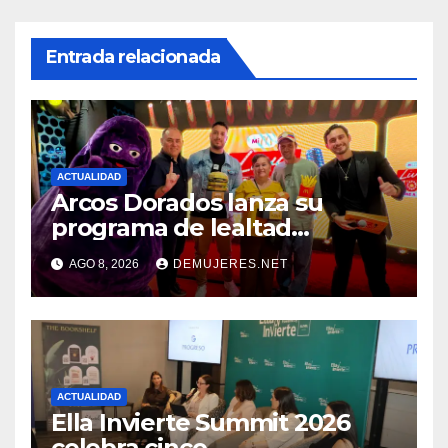
Entrada relacionada
ACTUALIDAD
Arcos Dorados lanza su
programa de lealtad
‘MiMcDonald’s y reconoce a
AGO 8, 2026
DEMUJERES.NET
tres de sus clientes más
leales de Panamá
ACTUALIDAD
Ella Invierte Summit 2026
celebra cinco