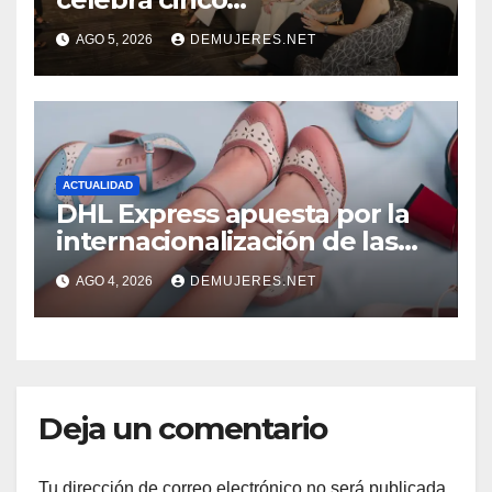
añosimpulsando a las
AGO 5, 2026
DEMUJERES.NET
mujeres a construir su
independencia financiera
ACTUALIDAD
DHL Express apuesta por la
internacionalización de las
PYMES latinoamericanas y
AGO 4, 2026
DEMUJERES.NET
destaca a 10 emprendedores
con potencial exportador
Deja un comentario
Tu dirección de correo electrónico no será publicada.