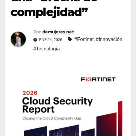
complejidad”
Por
demujeres.net
#Fortinet
,
#Innovación
,
ENE 24, 2026
#Tecnología