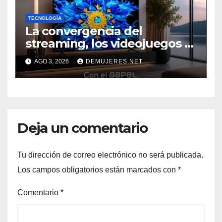
TECNOLOGÍA
La convergencia del
streaming, los videojuegos y
el deporte impulsa una
AGO 3, 2026
DEMUJERES.NET
nueva era de televisores
Deja un comentario
Tu dirección de correo electrónico no será publicada.
Los campos obligatorios están marcados con
*
Comentario
*