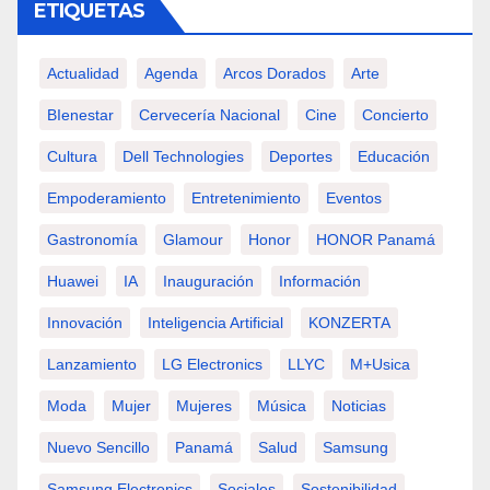
ETIQUETAS
Actualidad
Agenda
Arcos Dorados
Arte
BIenestar
Cervecería Nacional
Cine
Concierto
Cultura
Dell Technologies
Deportes
Educación
Empoderamiento
Entretenimiento
Eventos
Gastronomía
Glamour
Honor
HONOR Panamá
Huawei
IA
Inauguración
Información
Innovación
Inteligencia Artificial
KONZERTA
Lanzamiento
LG Electronics
LLYC
M+usica
Moda
Mujer
Mujeres
Música
Noticias
Nuevo Sencillo
Panamá
Salud
Samsung
Samsung Electronics
Sociales
Sostenibilidad