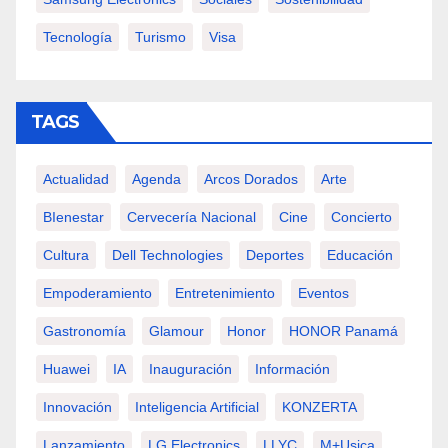
Tecnología
Turismo
Visa
TAGS
Actualidad
Agenda
Arcos Dorados
Arte
BIenestar
Cervecería Nacional
Cine
Concierto
Cultura
Dell Technologies
Deportes
Educación
Empoderamiento
Entretenimiento
Eventos
Gastronomía
Glamour
Honor
HONOR Panamá
Huawei
IA
Inauguración
Información
Innovación
Inteligencia Artificial
KONZERTA
Lanzamiento
LG Electronics
LLYC
M+usica