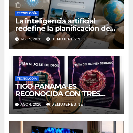
TECNOLOGÍA
La inteligencia artificial
redefine la planificación de
viajes: Los huéspedes
AGO 5, 2026
DEMUJERES.NET
centran sus decisiones y
expectativas enfocándose en
experiencias auténticas y
personalizadas
TECNOLOGÍA
TIGO PANAMÁ ES
RECONOCIDA CON TRES
GALARDONES EN EL FORO
AGO 4, 2026
DEMUJERES.NET
“SOSTENIBILIDAD COMO
NUEVO NORTE 2026” DE LA
REVISTA VIDA Y ÉXITO
EVENTO