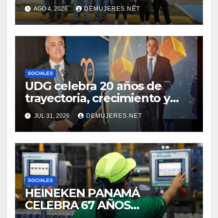
BETANIA IMPULSAN
AGO 4, 2026
DEMUJERES.NET
JORNADA DE LIMPIEZA
PARA FORTALECER EL
CUIDADO DE LOS ESPACIOS
COMUNITARIOS
SOCIALES
UDG celebra 20 años de
trayectoria, crecimiento y
compromiso con Panamá
JUL 31, 2026
DEMUJERES.NET
SOCIALES
HEINEKEN PANAMÁ
CELEBRA 67 AÑOS
IMPULSANDO EL