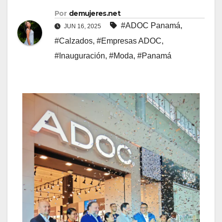
Por
demujeres.net
#ADOC Panamá
,
JUN 16, 2025
#Calzados
,
#Empresas ADOC
,
#Inauguración
,
#Moda
,
#Panamá