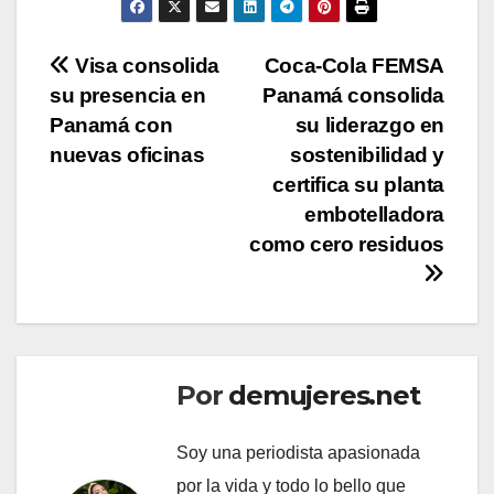
Navegación
Visa consolida
Coca-Cola FEMSA
su presencia en
Panamá consolida
de
Panamá con
su liderazgo en
entradas
nuevas oficinas
sostenibilidad y
certifica su planta
embotelladora
como cero residuos
Por
demujeres.net
Soy una periodista apasionada
por la vida y todo lo bello que