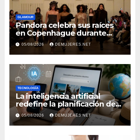
GLAMOUR
Pandora celebra sus raíces
en Copenhague durante
Copenhagen Fashion Week a
05/08/2026
DEMUJERES.NET
través de alianzas creativas
TECNOLOGÍA
La inteligencia artificial
redefine la planificación de
viajes: Los huéspedes
05/08/2026
DEMUJERES.NET
centran sus decisiones y
expectativas enfocándose en
experiencias auténticas y