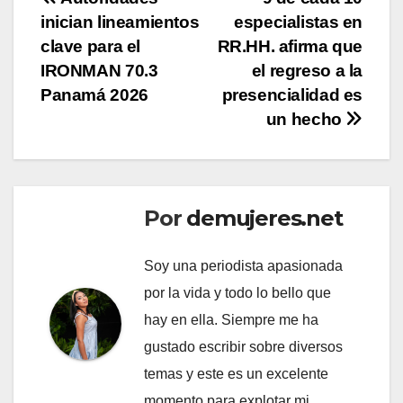
Navegación
inician lineamientos
especialistas en
de
clave para el
RR.HH. afirma que
entradas
IRONMAN 70.3
el regreso a la
Panamá 2026
presencialidad es
un hecho
Por
demujeres.net
Soy una periodista apasionada
por la vida y todo lo bello que
hay en ella. Siempre me ha
gustado escribir sobre diversos
temas y este es un excelente
momento para explotar mi