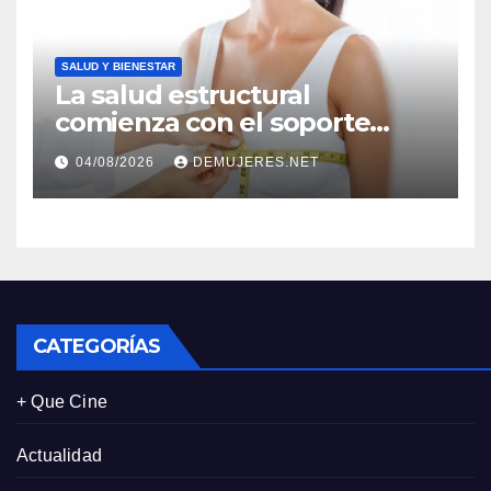
personalizadas
SALUD Y BIENESTAR
La salud estructural
comienza con el soporte
correcto: Caprice revela el
04/08/2026
DEMUJERES.NET
impacto de la lencería en la
salud física de las mujeres
CATEGORÍAS
+ Que Cine
Actualidad