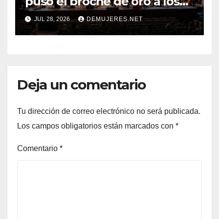
puso el broche de oro a los
20 años del Festival Alfredo
JUL 28, 2026
DEMUJERES.NET
De Saint Malo
Deja un comentario
Tu dirección de correo electrónico no será publicada.
Los campos obligatorios están marcados con
*
Comentario
*