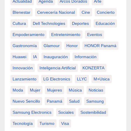
Actualidad
Agenda
Arcos Dorados
Arte
BIenestar
Cervecería Nacional
Cine
Concierto
Cultura
Dell Technologies
Deportes
Educación
Empoderamiento
Entretenimiento
Eventos
Gastronomía
Glamour
Honor
HONOR Panamá
Huawei
IA
Inauguración
Información
Innovación
Inteligencia Artificial
KONZERTA
Lanzamiento
LG Electronics
LLYC
M+usica
Moda
Mujer
Mujeres
Música
Noticias
Nuevo Sencillo
Panamá
Salud
Samsung
Samsung Electronics
Sociales
Sostenibilidad
Tecnología
Turismo
Visa