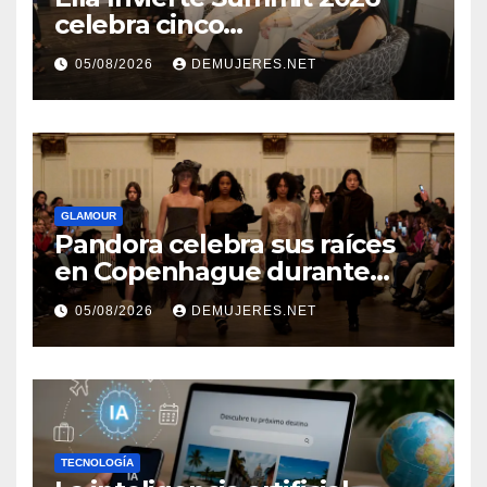
celebra cinco
añosimpulsando a las
05/08/2026
DEMUJERES.NET
mujeres a construir su
independencia financiera
GLAMOUR
Pandora celebra sus raíces
en Copenhague durante
Copenhagen Fashion Week a
05/08/2026
DEMUJERES.NET
través de alianzas creativas
TECNOLOGÍA