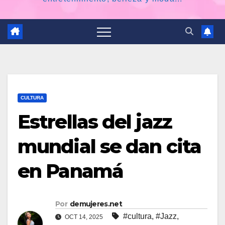
CULTURA
Estrellas del jazz
mundial se dan cita
en Panamá
Por
demujeres.net
#cultura
,
#Jazz
,
OCT 14, 2025