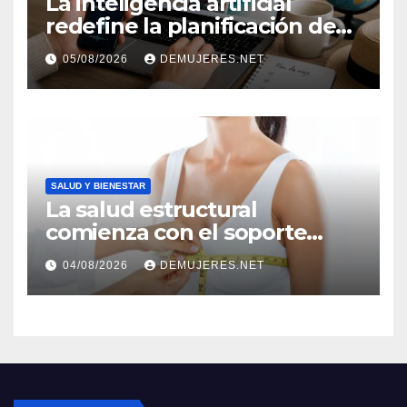
La inteligencia artificial
redefine la planificación de
viajes: Los huéspedes
05/08/2026
DEMUJERES.NET
centran sus decisiones y
expectativas enfocándose en
experiencias auténticas y
personalizadas
SALUD Y BIENESTAR
La salud estructural
comienza con el soporte
correcto: Caprice revela el
04/08/2026
DEMUJERES.NET
impacto de la lencería en la
salud física de las mujeres