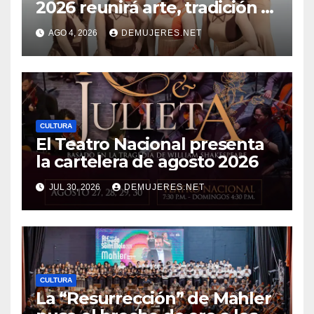
2026 reunirá arte, tradición y
cultura española en
AGO 4, 2026
DEMUJERES.NET
beneficio de FANLYC
CULTURA
El Teatro Nacional presenta
la cartelera de agosto 2026
JUL 30, 2026
DEMUJERES.NET
CULTURA
La “Resurrección” de Mahler