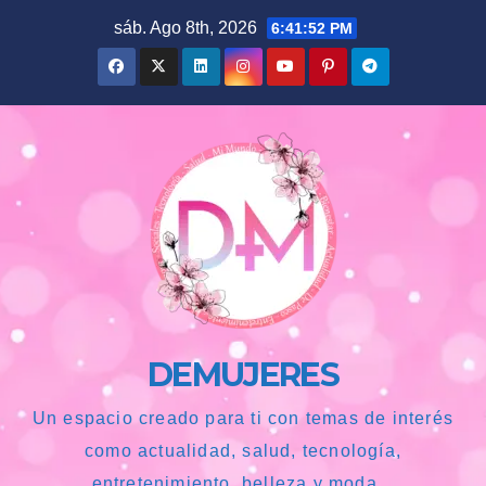
Saltar
sáb. Ago 8th, 2026
6:41:54 PM
al
contenido
DEMUJERES
Un espacio creado para ti con temas de interés
como actualidad, salud, tecnología,
entretenimiento, belleza y moda...