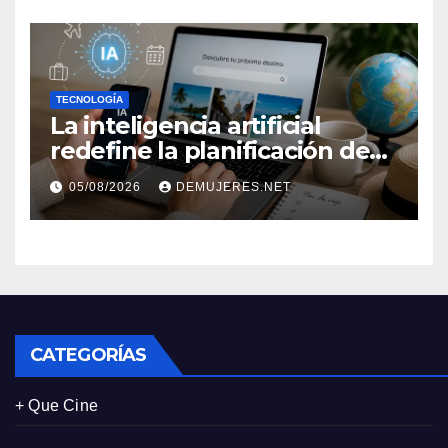
TECNOLOGÍA
La inteligencia artificial
redefine la planificación de
viajes: Los huéspedes
05/08/2026
DEMUJERES.NET
centran sus decisiones y
expectativas enfocándose en
experiencias auténticas y
personalizadas
CATEGORÍAS
+ Que Cine