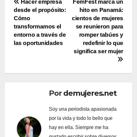
Navegación
Hacer empresa
FemFest marca un
desde el propósito:
hito en Panamá:
de
Cómo
cientos de mujeres
entradas
transformamos el
se reunieron para
entorno a través de
romper tabúes y
las oportunidades
redefinir lo que
significa ser mujer
Por
demujeres.net
Soy una periodista apasionada
por la vida y todo lo bello que
hay en ella. Siempre me ha
gustado escribir sobre diversos