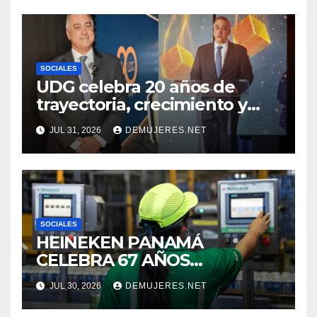
PARA FORTALECER EL
CUIDADO DE LOS ESPACIOS
COMUNITARIOS
SOCIALES
UDG celebra 20 años de
trayectoria, crecimiento y
compromiso con Panamá
JUL 31, 2026
DEMUJERES.NET
SOCIALES
HEINEKEN PANAMÁ
CELEBRA 67 AÑOS
IMPULSANDO EL
JUL 30, 2026
DEMUJERES.NET
CRECIMIENTO DE LA
INDUSTRIA CERVECERA Y