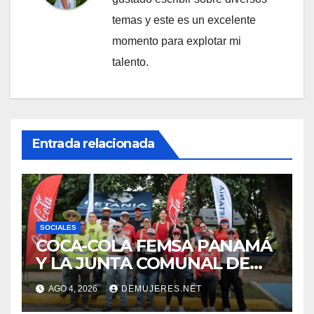
temas y este es un excelente
momento para explotar mi
talento.
Entrada relacionada
SOCIALES
COCA-COLA FEMSA PANAMÁ
Y LA JUNTA COMUNAL DE
BETANIA IMPULSAN
AGO 4, 2026
DEMUJERES.NET
JORNADA DE LIMPIEZA