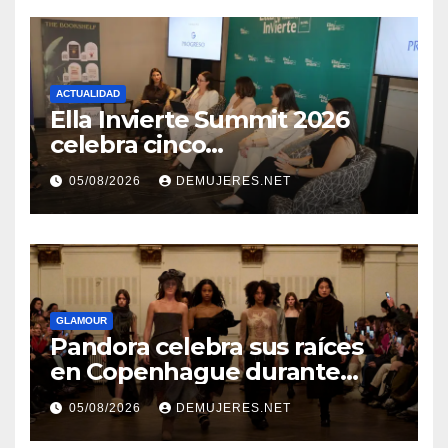
ACTUALIDAD
Ella Invierte Summit 2026
celebra cinco
añosimpulsando a las
05/08/2026
DEMUJERES.NET
mujeres a construir su
independencia financiera
GLAMOUR
Pandora celebra sus raíces
en Copenhague durante
Copenhagen Fashion Week a
05/08/2026
DEMUJERES.NET
través de alianzas creativas