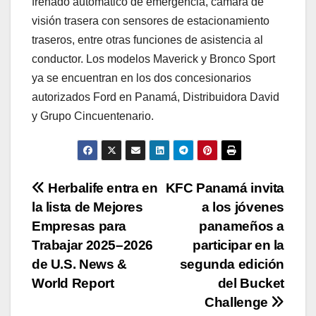
frenado automático de emergencia, cámara de
visión trasera con sensores de estacionamiento
traseros, entre otras funciones de asistencia al
conductor. Los modelos Maverick y Bronco Sport
ya se encuentran en los dos concesionarios
autorizados Ford en Panamá, Distribuidora David
y Grupo Cincuentenario.
Navegación
Herbalife entra en
KFC Panamá invita
la lista de Mejores
a los jóvenes
de
Empresas para
panameños a
entradas
Trabajar 2025–2026
participar en la
de U.S. News &
segunda edición
World Report
del Bucket
Challenge