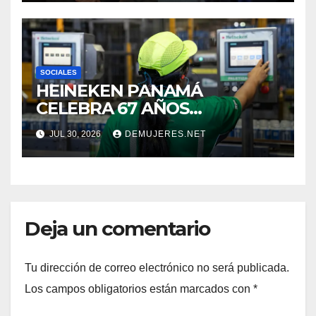
SOCIALES
HEINEKEN PANAMÁ
CELEBRA 67 AÑOS
IMPULSANDO EL
JUL 30, 2026
DEMUJERES.NET
CRECIMIENTO DE LA
INDUSTRIA CERVECERA Y
FORTALECIENDO MARCAS
ICÓNICAS PANAMEÑAS
Deja un comentario
Tu dirección de correo electrónico no será publicada.
Los campos obligatorios están marcados con
*