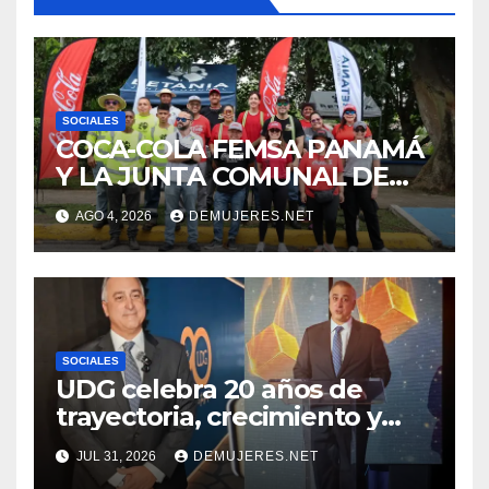
SOCIALES
COCA-COLA FEMSA PANAMÁ
Y LA JUNTA COMUNAL DE
BETANIA IMPULSAN
AGO 4, 2026
DEMUJERES.NET
JORNADA DE LIMPIEZA
PARA FORTALECER EL
CUIDADO DE LOS ESPACIOS
COMUNITARIOS
SOCIALES
UDG celebra 20 años de
trayectoria, crecimiento y
compromiso con Panamá
JUL 31, 2026
DEMUJERES.NET