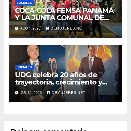
SOCIALES
COCA-COLA FEMSA PANAMÁ
Y LA JUNTA COMUNAL DE
BETANIA IMPULSAN
AGO 4, 2026
DEMUJERES.NET
JORNADA DE LIMPIEZA
PARA FORTALECER EL
CUIDADO DE LOS ESPACIOS
COMUNITARIOS
SOCIALES
UDG celebra 20 años de
trayectoria, crecimiento y
compromiso con Panamá
JUL 31, 2026
DEMUJERES.NET