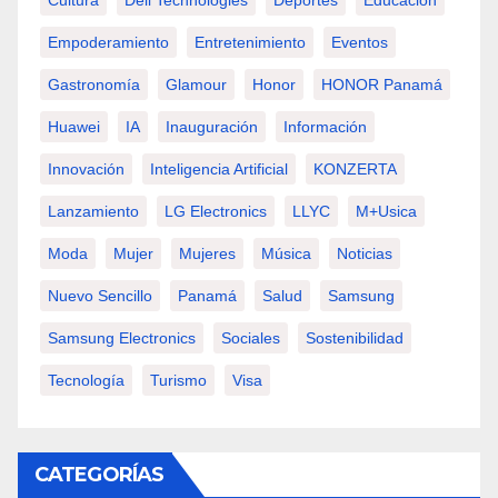
Cultura
Dell Technologies
Deportes
Educación
Empoderamiento
Entretenimiento
Eventos
Gastronomía
Glamour
Honor
HONOR Panamá
Huawei
IA
Inauguración
Información
Innovación
Inteligencia Artificial
KONZERTA
Lanzamiento
LG Electronics
LLYC
M+usica
Moda
Mujer
Mujeres
Música
Noticias
Nuevo Sencillo
Panamá
Salud
Samsung
Samsung Electronics
Sociales
Sostenibilidad
Tecnología
Turismo
Visa
CATEGORÍAS