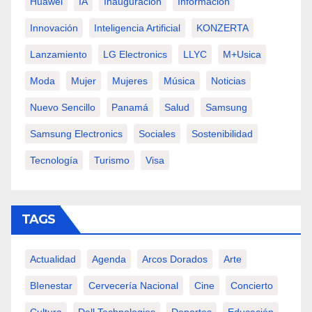
Huawei
IA
Inauguración
Información
Innovación
Inteligencia Artificial
KONZERTA
Lanzamiento
LG Electronics
LLYC
M+usica
Moda
Mujer
Mujeres
Música
Noticias
Nuevo Sencillo
Panamá
Salud
Samsung
Samsung Electronics
Sociales
Sostenibilidad
Tecnología
Turismo
Visa
TAGS
Actualidad
Agenda
Arcos Dorados
Arte
BIenestar
Cervecería Nacional
Cine
Concierto