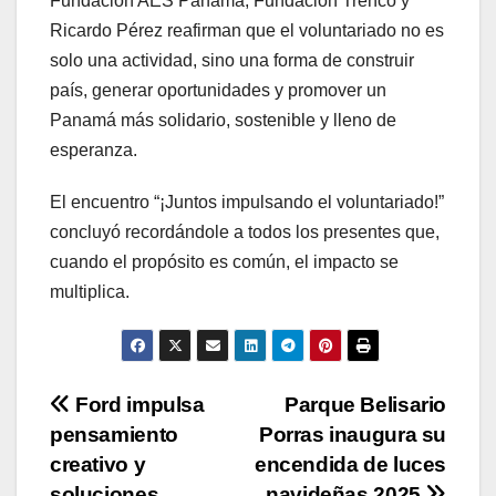
Fundación AES Panamá, Fundación Trenco y
Ricardo Pérez reafirman que el voluntariado no es
solo una actividad, sino una forma de construir
país, generar oportunidades y promover un
Panamá más solidario, sostenible y lleno de
esperanza.
El encuentro “¡Juntos impulsando el voluntariado!”
concluyó recordándole a todos los presentes que,
cuando el propósito es común, el impacto se
multiplica.
Navegación
Ford impulsa
Parque Belisario
pensamiento
Porras inaugura su
de
creativo y
encendida de luces
soluciones
navideñas 2025