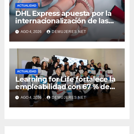
ACTUALIDAD
DHL Express apuesta por la
internacionalización de las
PYMES latinoamericanas y
AGO 4, 2026
DEMUJERES.NET
destaca a 10 emprendedores
con potencial exportador
ACTUALIDAD
Learning for Life fortalece la
empleabilidad con 67 % de
inserción laboral y mantiene
AGO 4, 2026
DEMUJERES.NET
abierta su convocatoria