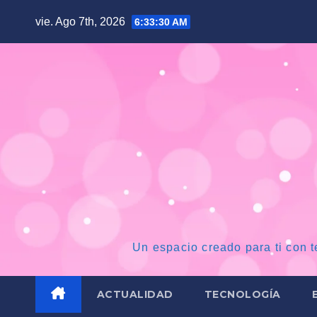
Saltar
vie. Ago 7th, 2026
6:33:31 AM
al
contenido
Un espacio creado para ti con t
ACTUALIDAD
TECNOLOGÍA