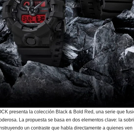
SHOCK presenta la colección Black & Bold Red, una serie que fus
 poderosa. La propuesta se basa en dos elementos clave: la sob
construyendo un contraste que habla directamente a quienes ven 