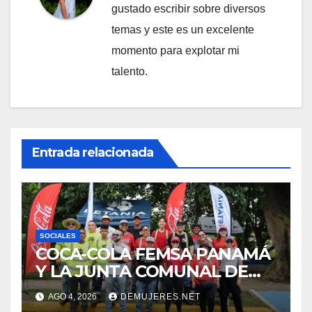
gustado escribir sobre diversos
temas y este es un excelente
momento para explotar mi
talento.
Entrada relacionada
SOCIALES
COCA-COLA FEMSA PANAMÁ
Y LA JUNTA COMUNAL DE
BETANIA IMPULSAN
AGO 4, 2026
DEMUJERES.NET
JORNADA DE LIMPIEZA