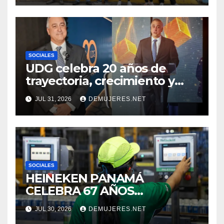
PARA FORTALECER EL
CUIDADO DE LOS ESPACIOS
COMUNITARIOS
SOCIALES
UDG celebra 20 años de
trayectoria, crecimiento y
compromiso con Panamá
JUL 31, 2026
DEMUJERES.NET
SOCIALES
HEINEKEN PANAMÁ
CELEBRA 67 AÑOS
IMPULSANDO EL
JUL 30, 2026
DEMUJERES.NET
CRECIMIENTO DE LA