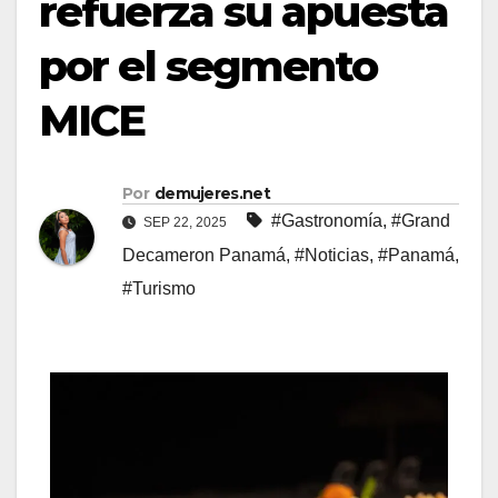
refuerza su apuesta
por el segmento
MICE
Por
demujeres.net
#Gastronomía
,
#Grand
SEP 22, 2025
Decameron Panamá
,
#Noticias
,
#Panamá
,
#Turismo