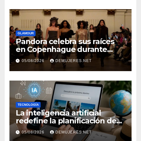
independencia financiera
GLAMOUR
Pandora celebra sus raíces
en Copenhague durante
Copenhagen Fashion Week a
05/08/2026
DEMUJERES.NET
través de alianzas creativas
TECNOLOGÍA
La inteligencia artificial
redefine la planificación de
viajes: Los huéspedes
05/08/2026
DEMUJERES.NET
centran sus decisiones y