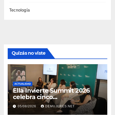
Tecnología
Quizás no viste
ACTUALIDAD
Ella Invierte Summit 2026
celebra cinco
añosimpulsando a las
05/08/2026
DEMUJERES.NET
mujeres a construir su