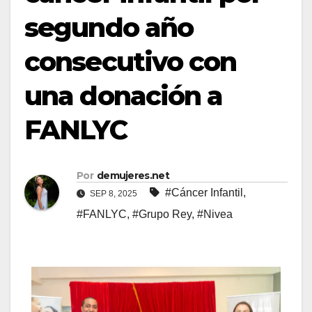
segundo año
consecutivo con
una donación a
FANLYC
Por
demujeres.net
#Cáncer Infantil
,
SEP 8, 2025
#FANLYC
,
#Grupo Rey
,
#Nivea