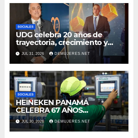
CUIDADO DE LOS ESPACIOS
COMUNITARIOS
SOCIALES
UDG celebra 20 años de
trayectoria, crecimiento y
compromiso con Panamá
JUL 31, 2026
DEMUJERES.NET
SOCIALES
HEINEKEN PANAMÁ
CELEBRA 67 AÑOS
IMPULSANDO EL
JUL 30, 2026
DEMUJERES.NET
CRECIMIENTO DE LA
INDUSTRIA CERVECERA Y