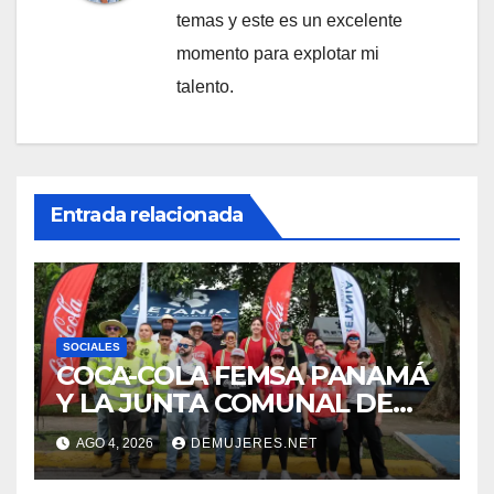
temas y este es un excelente
momento para explotar mi
talento.
Entrada relacionada
SOCIALES
COCA-COLA FEMSA PANAMÁ
Y LA JUNTA COMUNAL DE
BETANIA IMPULSAN
AGO 4, 2026
DEMUJERES.NET
JORNADA DE LIMPIEZA
PARA FORTALECER EL