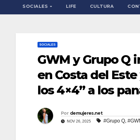
SOCIALES
LIFE
CULTURA
CON
SOCIALES
GWM y Grupo Q i
en Costa del Este
los 4×4” a los p
Por
demujeres.net
#Grupo Q
,
#GW
NOV 26, 2025