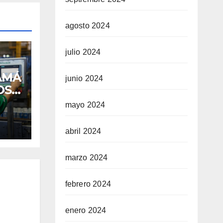
agosto 2024
julio 2024
AMÁ
junio 2024
OS
L
mayo 2024
E
abril 2024
O
marzo 2024
AS
febrero 2024
enero 2024