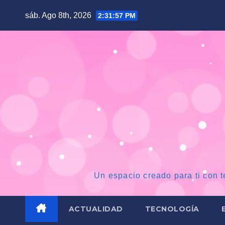
Saltar
sáb. Ago 8th, 2026
2:31:59 PM
al
contenido
Un espacio creado para ti con t
ACTUALIDAD
TECNOLOGÍA