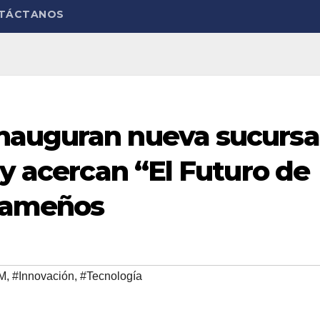
TÁCTANOS
nauguran nueva sucursa
 y acercan “El Futuro de
anameños
M
,
#Innovación
,
#Tecnología